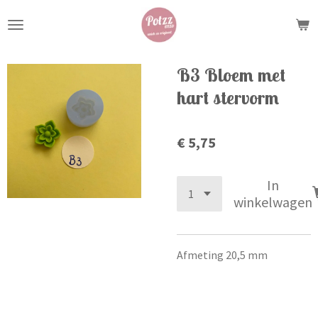
Ga
direct
naar
de
B3 Bloem met
hoofdinhoud
hart stervorm
€ 5,75
In
winkelwagen
Afmeting 20,5 mm