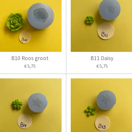
B10 Roos groot
B11 Daisy
€ 5,75
€ 5,75