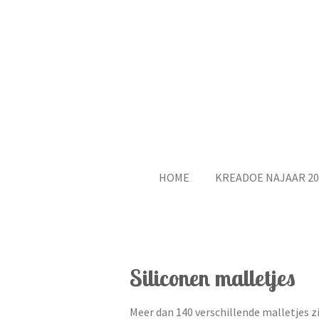
Ga
direct
naar
de
hoofdinhoud
HOME
KREADOE NAJAAR 20
Siliconen malletjes
Meer dan 140 verschillende malletjes zi