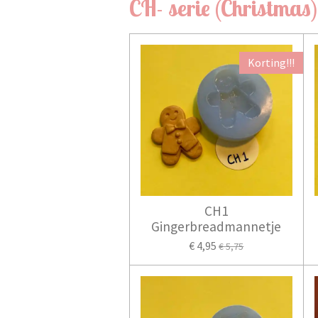
CH- serie (Christmas
Korting!!!
CH1
Gingerbreadmannetje
€ 4,95
€ 5,75