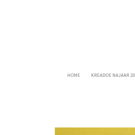
Ga
direct
naar
de
hoofdinhoud
HOME
KREADOE NAJAAR 20