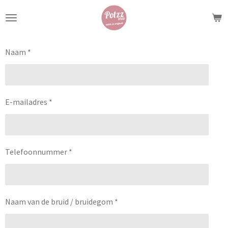
Ga
direct
naar
de
Naam *
hoofdinhoud
E-mailadres *
Telefoonnummer *
Naam van de bruid / bruidegom *