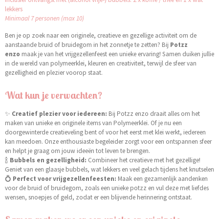
lekkers
Minimaal 7 personen (max 10)
Ben je op zoek naar een originele, creatieve en gezellige activiteit om de
aanstaande bruid of bruidegom in het zonnetje te zetten? Bij
Potzz
enzo
maak je van het vrijgezellenfeest een unieke ervaring! Samen duiken jullie
in de wereld van polymeerklei, kleuren en creativiteit, terwijl de sfeer van
gezelligheid en plezier voorop staat.
Wat kun je verwachten?
✨
Creatief plezier voor iedereen:
Bij Potzz enzo draait alles om het
maken van unieke en originele items van Polymeerklei. Of je nu een
doorgewinterde creatieveling bent of voor het eerst met klei werkt, iedereen
kan meedoen. Onze enthousiaste begeleider zorgt voor een ontspannen sfeer
en helpt je graag om jouw ideeën tot leven te brengen.
🍾
Bubbels en gezelligheid:
Combineer het creatieve met het gezellige!
Geniet van een glaasje bubbels, wat lekkers en veel gelach tijdens het knutselen
💍
Perfect voor vrijgezellenfeesten:
Maak een gezamenlijk aandenken
voor de bruid of bruidegom, zoals een unieke potzz en vul deze met liefdes
wensen, snoepjes of geld, zodat er een blijvende herinnering ontstaat.