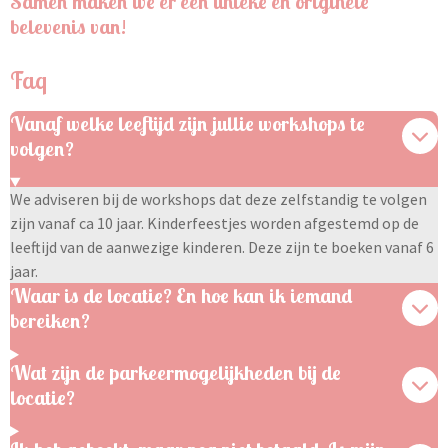
Samen maken we er een unieke en originele
belevenis van!
Faq
Vanaf welke leeftijd zijn jullie workshops te
volgen?
We adviseren bij de workshops dat deze zelfstandig te volgen
zijn vanaf ca 10 jaar. Kinderfeestjes worden afgestemd op de
leeftijd van de aanwezige kinderen. Deze zijn te boeken vanaf 6
jaar.
Waar is de locatie? En hoe kan ik iemand
bereiken?
Wat zijn de parkeermogelijkheden bij de
locatie?