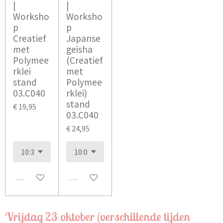
|
|
Worksho
Worksho
p
p
Creatief
Japanse
met
geisha
Polymee
(Creatief
rklei
met
stand
Polymee
03.C040
rklei)
stand
€ 19,95
03.C040
€ 24,95
Bekijk details
In winkelwagen
Vrijdag 23 oktober (verschillende tijden