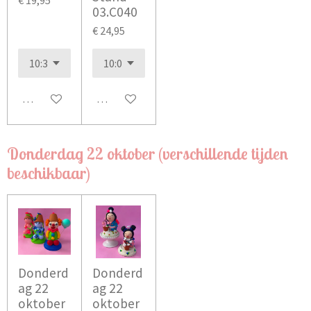
03.C040
€ 24,95
Bekijk details
In winkelwagen
Donderdag 22 oktober (verschillende tijden
beschikbaar)
Donderd
Donderd
ag 22
ag 22
oktober
oktober