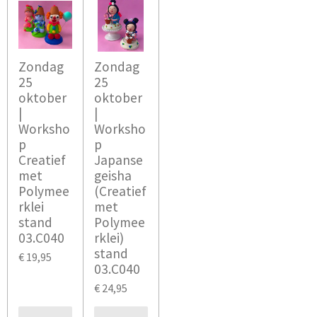
Zondag
Zondag
25
25
oktober
oktober
|
|
Worksho
Worksho
p
p
Creatief
Japanse
met
geisha
Polymee
(Creatief
rklei
met
stand
Polymee
03.C040
rklei)
stand
€ 19,95
03.C040
€ 24,95