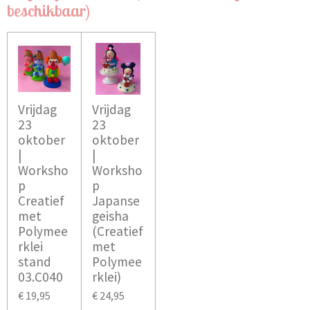
beschikbaar)
Vrijdag
Vrijdag
23
23
oktober
oktober
|
|
Worksho
Worksho
p
p
Creatief
Japanse
met
geisha
Polymee
(Creatief
rklei
met
stand
Polymee
03.C040
rklei)
€ 19,95
€ 24,95