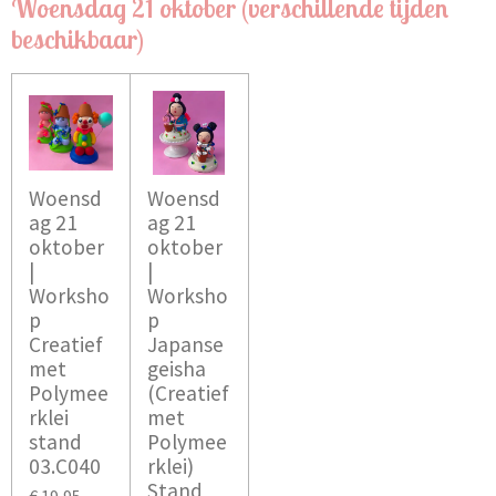
Woensdag 21 oktober (verschillende tijden
beschikbaar)
Woensd
Woensd
ag 21
ag 21
oktober
oktober
|
|
Worksho
Worksho
p
p
Creatief
Japanse
met
geisha
Polymee
(Creatief
rklei
met
stand
Polymee
03.C040
rklei)
Stand
€ 19,95