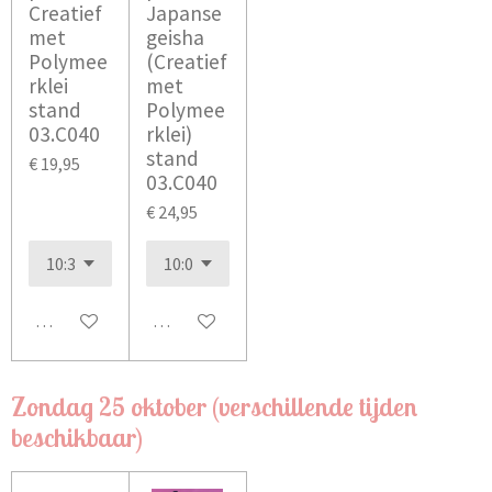
Creatief
Japanse
met
geisha
Polymee
(Creatief
rklei
met
stand
Polymee
03.C040
rklei)
stand
€ 19,95
03.C040
€ 24,95
Bekijk details
In winkelwagen
Zondag 25 oktober (verschillende tijden
beschikbaar)