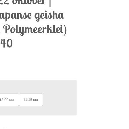
apanse geisha
t Polymeerklei)
040
13:00 uur
14:45 uur