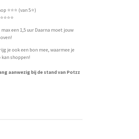
p ⭐️⭐️⭐️ (van 5⭐️)
️⭐️⭐️⭐️
 max een 1,5 uur Daarna moet jouw
e oven!
ijg je ook een bon mee, waarmee je
p kan shoppen!
ng aanwezig bij de stand van Potzz