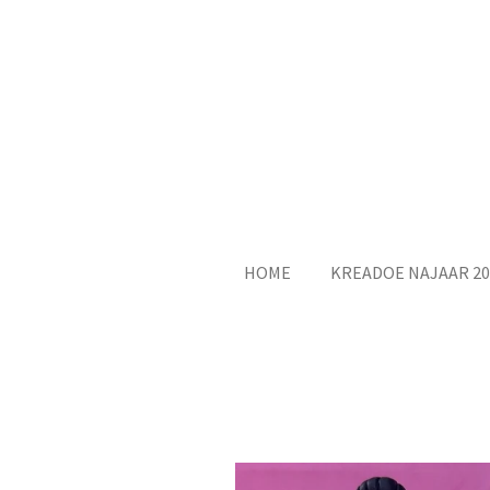
Ga
direct
naar
de
hoofdinhoud
HOME
KREADOE NAJAAR 20