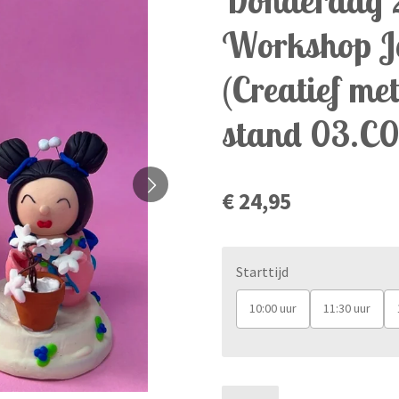
Workshop J
(Creatief me
stand 03.C
€ 24,95
Starttijd
10:00 uur
11:30 uur