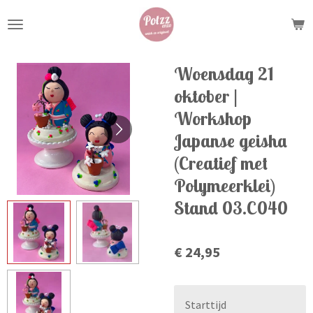
Ga
direct
naar
de
Woensdag 21
hoofdinhoud
oktober |
Workshop
Japanse geisha
(Creatief met
Polymeerklei)
Stand 03.C040
€ 24,95
Starttijd