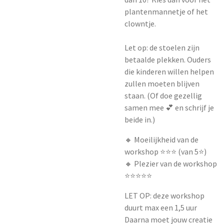
plantenmannetje of het
clowntje.
Let op: de stoelen zijn
betaalde plekken. Ouders
die kinderen willen helpen
zullen moeten blijven
staan. (Of doe gezellig
samen mee 💕 en schrijf je
beide in.)
🔸 Moeilijkheid van de
workshop ⭐️⭐️⭐️ (van 5⭐️)
🔸 Plezier van de workshop
⭐️⭐️⭐️⭐️⭐️
LET OP: deze workshop
duurt max een 1,5 uur
Daarna moet jouw creatie