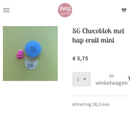
Ga
direct
naar
de
S6 Chocoblok met
hoofdinhoud
hap eruit mini
€ 5,75
In
winkelwagen
Afmeting 18,3 mm