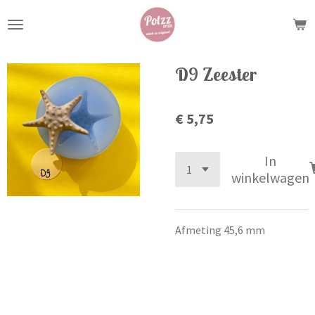
Ga
direct
naar
de
D9 Zeester
hoofdinhoud
€ 5,75
In
winkelwagen
Afmeting 45,6 mm