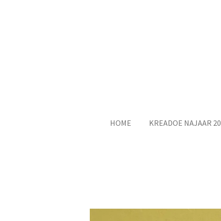
Ga
direct
naar
de
hoofdinhoud
HOME
KREADOE NAJAAR 20