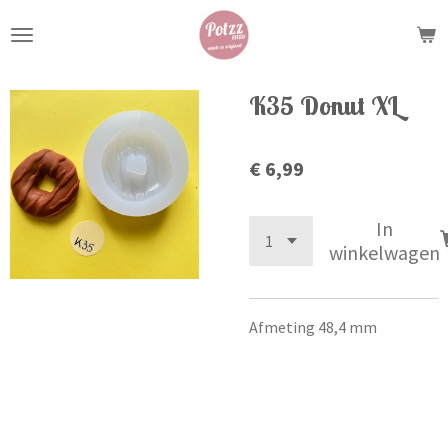
Ga
direct
naar
de
K35 Donut XL
hoofdinhoud
€ 6,99
In
winkelwagen
Afmeting 48,4 mm