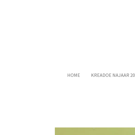
Ga
direct
naar
de
hoofdinhoud
HOME
KREADOE NAJAAR 20