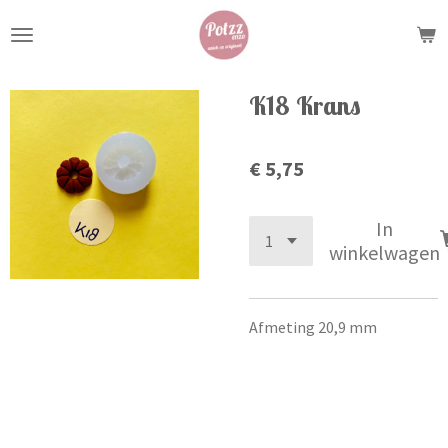
Ga
direct
naar
de
K18 Krans
hoofdinhoud
€ 5,75
In
winkelwagen
Afmeting 20,9 mm