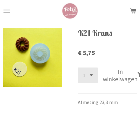
Ga
direct
naar
de
K21 Krans
hoofdinhoud
€ 5,75
In
winkelwagen
Afmeting 23,3 mm