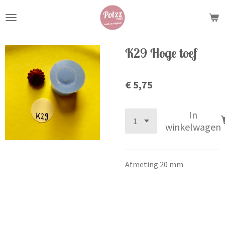
Ga
direct
naar
de
K29 Hoge toef
hoofdinhoud
€ 5,75
In
winkelwagen
Afmeting 20 mm