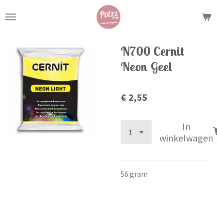
Ga
direct
naar
de
N700 Cernit
hoofdinhoud
Neon Geel
€ 2,55
In
winkelwagen
56 gram