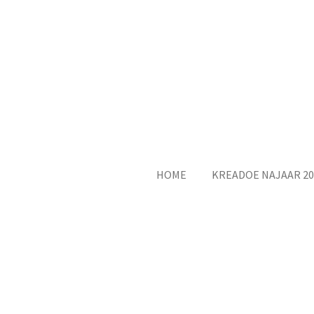
Ga
direct
naar
de
hoofdinhoud
HOME
KREADOE NAJAAR 20