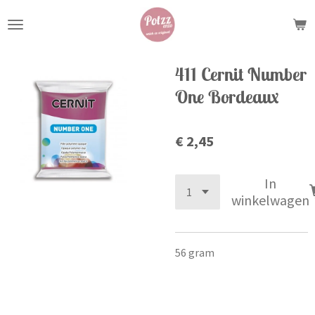
Ga
direct
naar
de
411 Cernit Number
hoofdinhoud
One Bordeaux
€ 2,45
In
winkelwagen
56 gram