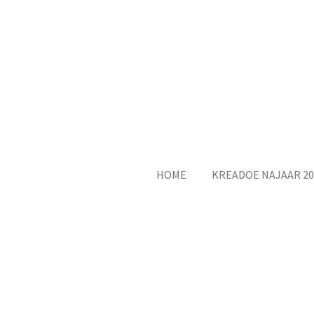
Ga
direct
naar
de
hoofdinhoud
HOME
KREADOE NAJAAR 20