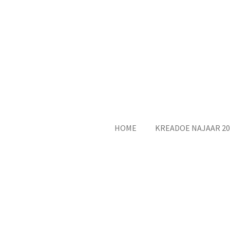
Ga
direct
naar
de
hoofdinhoud
HOME
KREADOE NAJAAR 20