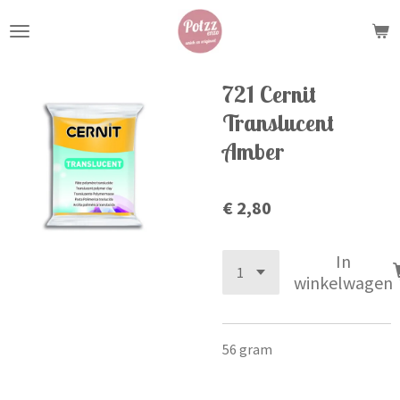
Ga
direct
naar
de
721 Cernit
hoofdinhoud
Translucent
Amber
€ 2,80
In
winkelwagen
56 gram