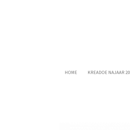
Ga
direct
naar
de
hoofdinhoud
HOME
KREADOE NAJAAR 20