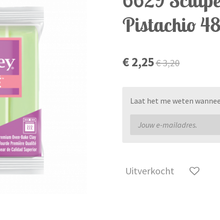
Pistachio 4
€ 2,25
€ 3,20
Laat het me weten wanneer 
Uitverkocht