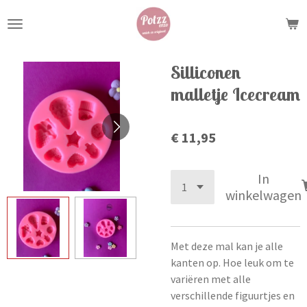
Ga
direct
naar
de
Silliconen
hoofdinhoud
malletje Icecream
€ 11,95
In
winkelwagen
Met deze mal kan je alle
kanten op. Hoe leuk om te
variëren met alle
verschillende figuurtjes en