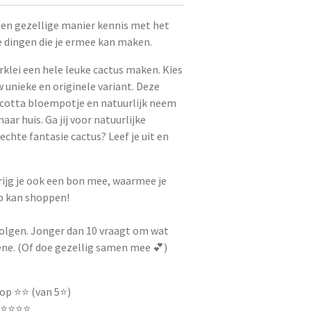
en gezellige manier kennis met het
e dingen die je ermee kan maken.
lei een hele leuke cactus maken. Kies
 unieke en originele variant. Deze
acotta bloempotje en natuurlijk neem
ar huis. Ga jij voor natuurlijke
echte fantasie cactus? Leef je uit en
ijg je ook een bon mee, waarmee je
op kan shoppen!
 volgen. Jonger dan 10 vraagt om wat
ene. (Of doe gezellig samen mee 💕)
p ⭐️⭐️ (van 5⭐️)
️⭐️⭐️⭐️