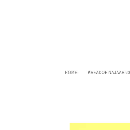
Ga
direct
naar
de
hoofdinhoud
HOME
KREADOE NAJAAR 20