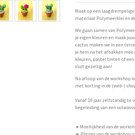
Maak op een laagdrempelige 
materiaal Polymeerklei en d
We gaan samen van Polymeerk
je eigen kleuren en maak jouw
cactus maken we in een terr
je hem na het afbakken mee na
kleuren, pastel tinten of een 
sluit gezellig aan!
Na afloop van de workshop kr
met korting in de (web-) sh
Vanaf 10 jaar zelfstandig te
begeleiding van een volwass
🔸Moeilijkheid van de worksho
🔸 Plezier van de workshop ⭐️⭐