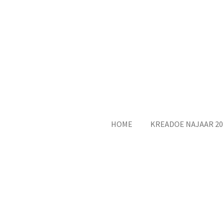
Ga
direct
naar
de
hoofdinhoud
HOME
KREADOE NAJAAR 20