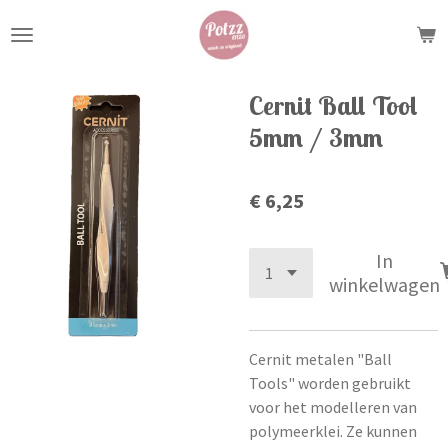
Ga
direct
naar
de
Cernit Ball Tool
hoofdinhoud
5mm / 3mm
€ 6,25
In
winkelwagen
Cernit metalen "Ball
Tools" worden gebruikt
voor het modelleren van
polymeerklei. Ze kunnen