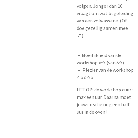
volgen. Jonger dan 10
vraagt om wat begeleiding
van een volwassene. (Of
doe gezellig samen mee
💕)
🔸Moeilijkheid van de
workshop ⭐️⭐️ (van 5⭐️)
🔸 Plezier van de workshop
⭐️⭐️⭐️⭐️⭐️
LET OP: de workshop duurt
max een uur. Daarna moet
jouw creatie nog een half
uur in de oven!