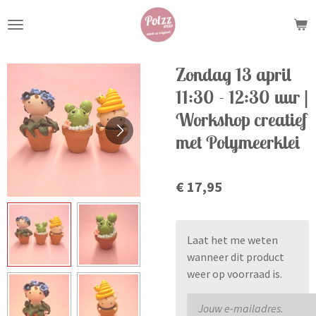
Ga
direct
naar
de
Zondag 13 april
hoofdinhoud
11:30 - 12:30 uur |
Workshop creatief
met Polymeerklei
€ 17,95
Laat het me weten
wanneer dit product
weer op voorraad is.