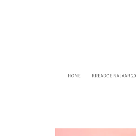
Ga
direct
naar
de
hoofdinhoud
HOME
KREADOE NAJAAR 20