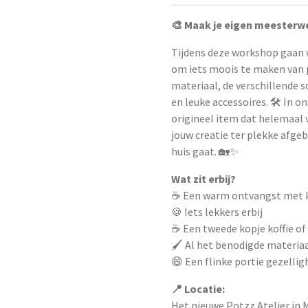
🎨 Maak je eigen meesterw
Tijdens deze workshop gaan 
om iets moois te maken van p
materiaal, de verschillende 
en leuke accessoires. 🛠️ In o
origineel item dat helemaal v
jouw creatie ter plekke afge
huis gaat. 🏡✨
Wat zit erbij?
☕ Een warm ontvangst met ko
🍪 Iets lekkers erbij
☕ Een tweede kopje koffie of
🖌️ Al het benodigde materia
😄 Een flinke portie gezellig
📍 Locatie:
Het nieuwe Potzz Atelier in