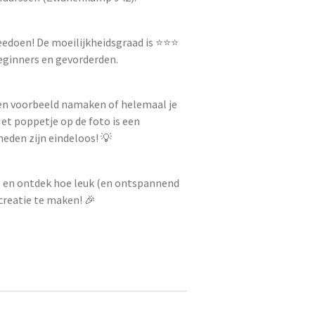
edoen! De moeilijkheidsgraad is ⭐️⭐️⭐️
beginners en gevorderden.
een voorbeeld namaken of helemaal je
et poppetje op de foto is een
eden zijn eindeloos! 💡
ag en ontdek hoe leuk (en ontspannend
 creatie te maken! 🎉