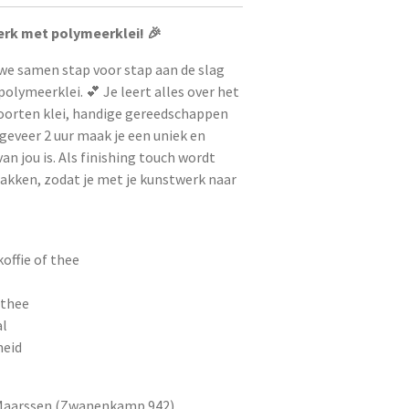
erk met polymeerklei! 🎉
we samen stap voor stap aan de slag
olymeerklei. 💕 Je leert alles over het
soorten klei, handige gereedschappen
ngeveer 2 uur maak je een uniek en
an jou is. Als finishing touch wordt
bakken, zodat je met je kunstwerk naar
ffie of thee
 thee
al
heid
 Maarssen (Zwanenkamp 942).