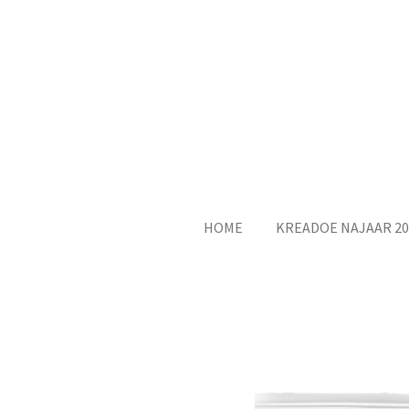
Ga
direct
naar
de
hoofdinhoud
HOME
KREADOE NAJAAR 20