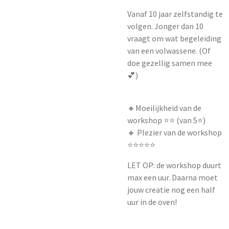
Vanaf 10 jaar zelfstandig te
volgen. Jonger dan 10
vraagt om wat begeleiding
van een volwassene. (Of
doe gezellig samen mee
💕)
🔸Moeilijkheid van de
workshop ⭐️⭐️ (van 5⭐️)
🔸 Plezier van de workshop
⭐️⭐️⭐️⭐️⭐️
LET OP: de workshop duurt
max een uur. Daarna moet
jouw creatie nog een half
uur in de oven!