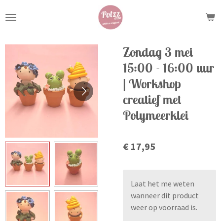
Ga
direct
naar
de
Zondag 3 mei
hoofdinhoud
15:00 - 16:00 uur
| Workshop
creatief met
Polymeerklei
€ 17,95
Laat het me weten
wanneer dit product
weer op voorraad is.