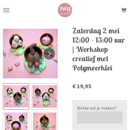
Ga
direct
naar
de
Zaterdag 2 mei
hoofdinhoud
12:00 - 13:00 uur
| Workshop
creatief met
Polymeerklei
€ 19,95
Welke wil je maken?