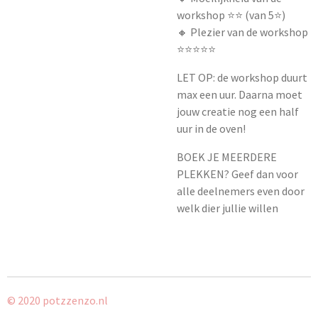
workshop ⭐️⭐️ (van 5⭐️)
🔸 Plezier van de workshop
⭐️⭐️⭐️⭐️⭐️
LET OP: de workshop duurt
max een uur. Daarna moet
jouw creatie nog een half
uur in de oven!
BOEK JE MEERDERE
PLEKKEN? Geef dan voor
alle deelnemers even door
welk dier jullie willen
© 2020 potzzenzo.nl