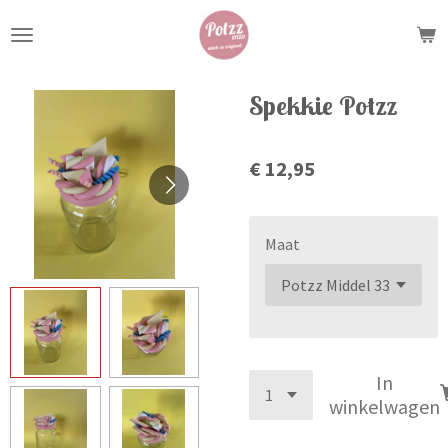
Ga
direct
naar
de
Spekkie Potzz
hoofdinhoud
€ 12,95
Maat
In
winkelwagen