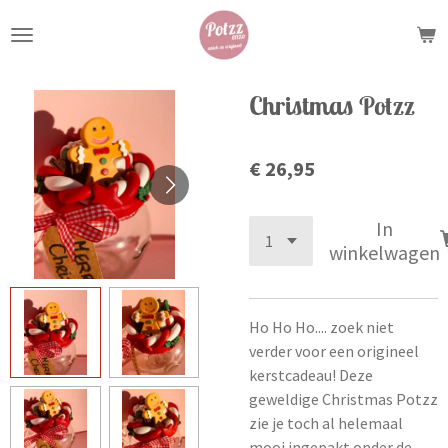
Ga
direct
naar
de
Christmas Potzz
hoofdinhoud
€ 26,95
In
winkelwagen
Ho Ho Ho.... zoek niet
verder voor een origineel
kerstcadeau! Deze
geweldige Christmas Potzz
zie je toch al helemaal
mooi ingepakt onder de