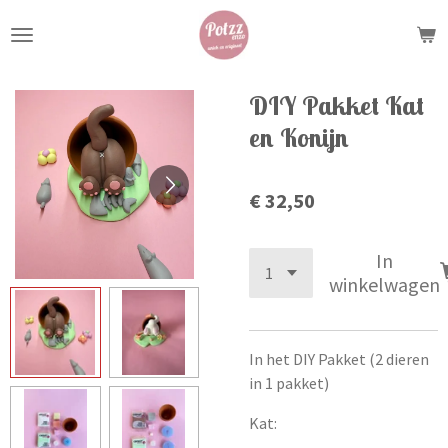
Ga
direct
naar
de
DIY Pakket Kat
hoofdinhoud
en Konijn
€ 32,50
In
winkelwagen
In het DIY Pakket (2 dieren
in 1 pakket)
Kat: