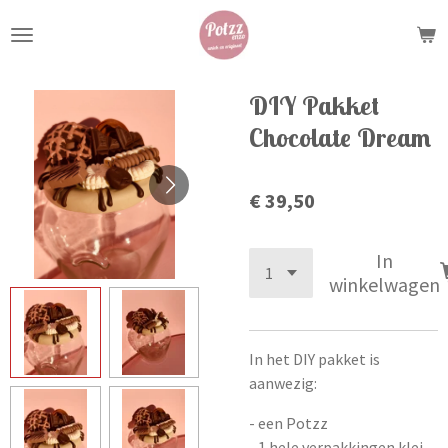
Ga
direct
naar
de
DIY Pakket
hoofdinhoud
Chocolate Dream
€ 39,50
In
winkelwagen
In het DIY pakket is
aanwezig:
- een Potzz
- 1 hele verpakkingen klei