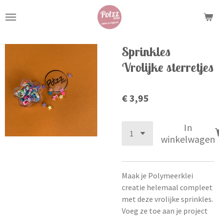
Ga
direct
naar
de
Sprinkles
hoofdinhoud
Vrolijke sterretjes
€ 3,95
In
winkelwagen
Maak je Polymeerklei
creatie helemaal compleet
met deze vrolijke sprinkles.
Voeg ze toe aan je project