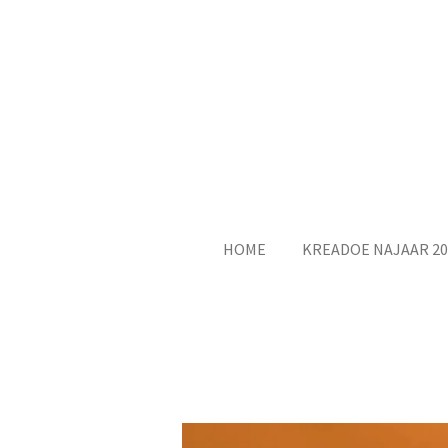
Ga
direct
naar
de
hoofdinhoud
HOME
KREADOE NAJAAR 20