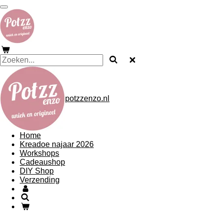
Ga
direct
naar
de
hoofdinhoud
potzzenzo.nl
Home
Kreadoe najaar 2026
Workshops
Cadeaushop
DIY Shop
Verzending