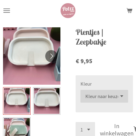
Ga
direct
naar
de
Pientjes |
hoofdinhoud
Zeepbakje
€ 9,95
Kleur
In
winkelwagen