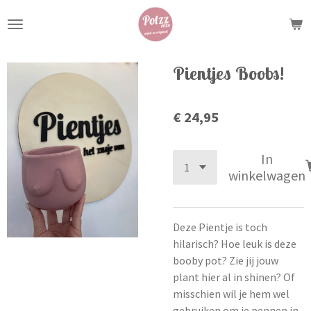
Ga
direct
naar
de
Pientjes Boobs!
hoofdinhoud
€ 24,95
In
winkelwagen
Deze Pientje is toch
hilarisch? Hoe leuk is deze
booby pot? Zie jij jouw
plant hier al in shinen? Of
misschien wil je hem wel
gebruiken om je pennen in