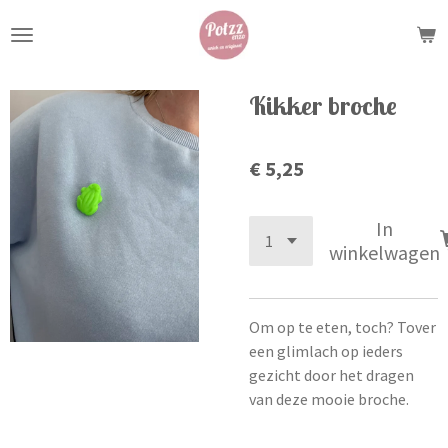
Ga
direct
naar
de
Kikker broche
hoofdinhoud
€ 5,25
In
winkelwagen
Om op te eten, toch? Tover
een glimlach op ieders
gezicht door het dragen
van deze mooie broche.