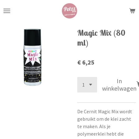
Ga
direct
naar
de
Magic Mix (80
hoofdinhoud
ml)
€ 6,25
In
winkelwagen
De Cernit Magic Mix wordt
gebruikt om de klei zacht
te maken. Als je
polymeerklei hebt die